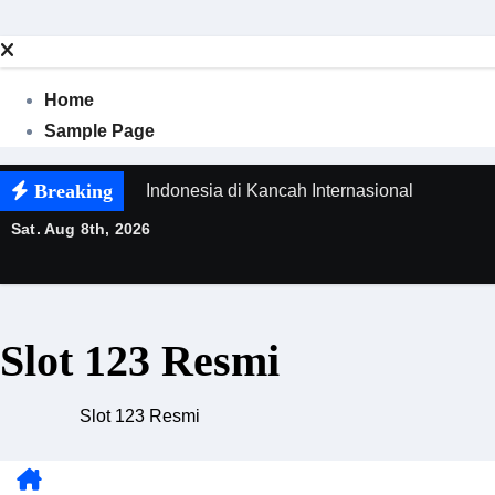
Skip
Jejak Kolonialisme Arsitektur Indonesia
to
Panduan Memilih Game Slot Online
content
Home
Panduan Memahami Fitur Pengganda
Sample Page
Tradisi Lebaran Mudik di Tanah Air
Breaking
Indonesia di Kancah Internasional
Sat. Aug 8th, 2026
Perkembangan Teknologi Indonesia
Konservasi Satwa Langka Nusantara
Pesona Desa Wisata di Indonesia
Slot 123 Resmi
Produk Lokal dan Kemandirian Ekonomi
Peluang Investasi di Sektor Pariwisata
Slot 123 Resmi
Jejak Kolonialisme Arsitektur Indonesia